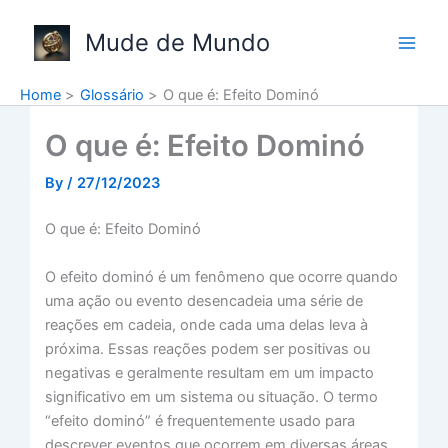
Skip
to
Mude de Mundo
content
Home
Glossário
O que é: Efeito Dominó
O que é: Efeito Dominó
By
/
27/12/2023
O que é: Efeito Dominó
O efeito dominó é um fenômeno que ocorre quando
uma ação ou evento desencadeia uma série de
reações em cadeia, onde cada uma delas leva à
próxima. Essas reações podem ser positivas ou
negativas e geralmente resultam em um impacto
significativo em um sistema ou situação. O termo
“efeito dominó” é frequentemente usado para
descrever eventos que ocorrem em diversas áreas,