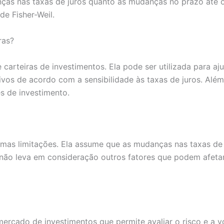
nças nas taxas de juros quanto às mudanças no prazo até o
de Fisher-Weil.
ras?
arteiras de investimentos. Ela pode ser utilizada para ajud
tivos de acordo com a sensibilidade às taxas de juros. Al
es de investimento.
umas limitações. Ela assume que as mudanças nas taxas de j
n não leva em consideração outros fatores que podem afet
cado de investimentos que permite avaliar o risco e a vola