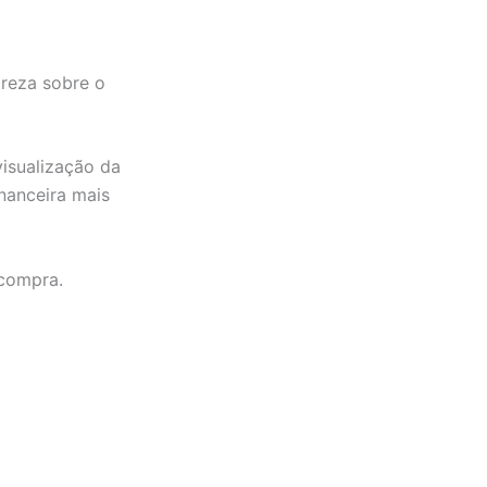
areza sobre o
visualização da
inanceira mais
 compra.